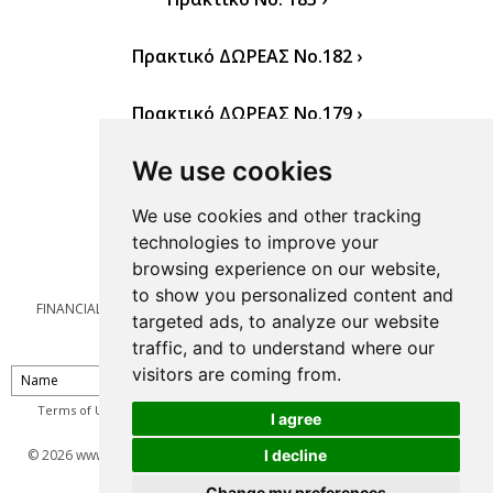
Πρακτικό ΔΩΡΕΑΣ Νο.182 ›
Πρακτικό ΔΩΡΕΑΣ Νο.179 ›
We use cookies
Πρακτικό ΔΩΡΕΑΣ Νο.176 ›
We use cookies and other tracking
Πρακτικό ΔΩΡΕΑΣ Νο.173 ›
technologies to improve your
browsing experience on our website,
to show you personalized content and
FINANCIAL
LEGAL
TERMS OF USE
CAREER
PRIVACY POLICY
targeted ads, to analyze our website
CONTACT
Cookies preferences
traffic, and to understand where our
visitors are coming from.
Terms of Use
I agree
© 2026 www.lubrico.gr all rights reserved
Σχεδιασμός ιστοσελίδων
by
I decline
NetPlanet
Change my preferences